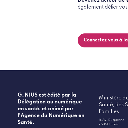
Devenez acteur de v
également défier vos 
Connectez vous à l
G_NIUS est édité par la
Ministère du
Délégation au numérique
Santé, des S
en santé, et animé par
Familles
l’Agence du Numérique en
14 Av. Duquesne
Santé.
75350 Paris