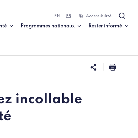
EN
FR
Accessibilité
Recher
nté
Programmes nationaux
Rester informé
Partager ce
Imprim
z incollable
té