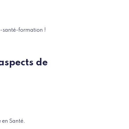
e-santé-formation !
 aspects de
e en Santé.