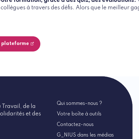
otre formation, grâce à des quiz, des évaluations.
collègues à travers des défis. Alors que le meilleur ga
a plateforme
Qui sommes-nous ?
 Travail, de la
olidarités et des
Votre boîte à outils
Contactez-nous
G_NIUS dans les médias