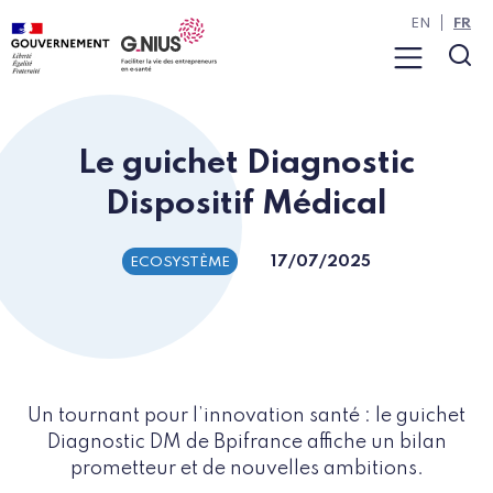
Panneau de gestion des cookies
Aller à la navigation
Aller au contenu
EN
FR
Menu
Rec
Le guichet Diagnostic
Dispositif Médical
17/07/2025
ECOSYSTÈME
Un tournant pour l’innovation santé : le guichet
Diagnostic DM de Bpifrance affiche un bilan
prometteur et de nouvelles ambitions.