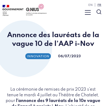
Panneau de gestion des cookies
Aller à la navigation
Aller au contenu
EN
FR
Menu
Rec
Annonce des lauréats de la
vague 10 de l’AAP i-Nov
06/07/2023
INNOVATION
La cérémonie de remises de prix 2023 s'est
tenue le mardi 4 juillet au Théâtre de Chatelet,
pour
l'annonce des 9 lauréats de la 10e vague