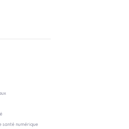
aux
té
e santé numérique