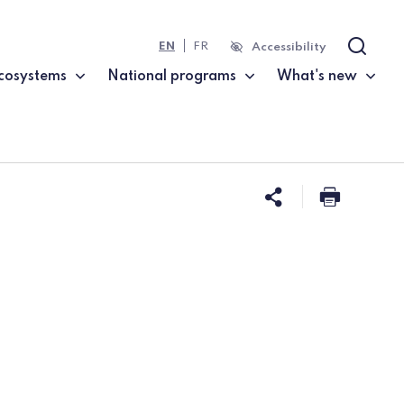
EN
FR
Accessibility
Search
cosystems
National programs
What's new
Share this 
Print t