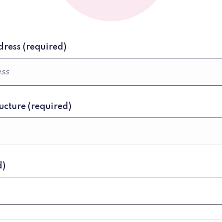
dress
(required)
ructure
(required)
d)