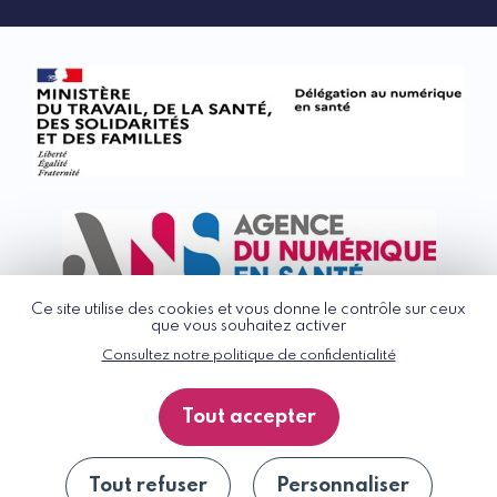
Ce site utilise des cookies et vous donne le contrôle sur ceux
que vous souhaitez activer
Consultez notre politique de confidentialité
© G_NIUS 2026
CGU
Tout accepter
Politique de confidentialité
Accessibilité : partiellement conforme
Plan du site
Tout refuser
Personnaliser