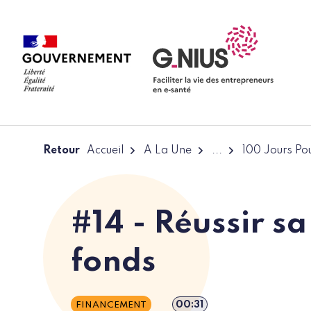
Panneau de gestion des cookies
Aller à la navigation
Aller au contenu
Retour
Accueil
A La Une
...
100 Jours Pou
#14 - Réussir sa
fonds
Durée de l’épisode
00:31
FINANCEMENT