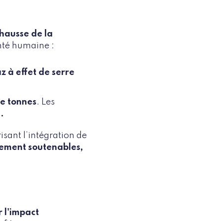
 hausse de la
anté humaine :
z à effet de serre
de tonnes
. Les
.
sant l’intégration de
uement soutenables,
r l'impact