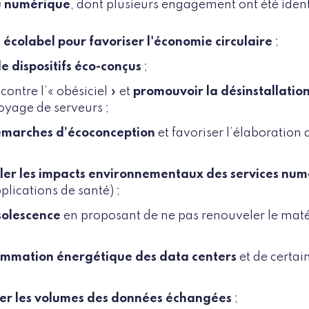
u numérique
, dont plusieurs engagement ont été identi
n
écolabel pour favoriser l'économie circulaire
;
de dispositifs éco-conçus
;
ontre l’« obésiciel » et
promouvoir la désinstallation
toyage de serveurs ;
émarches d’écoconception
et favoriser l’élaboration 
ôler les impacts environnementaux des services num
plications de santé) ;
bsolescence
en proposant de ne pas renouveler le maté
sommation énergétique des data centers
et de certai
ser les volumes des données échangées
;