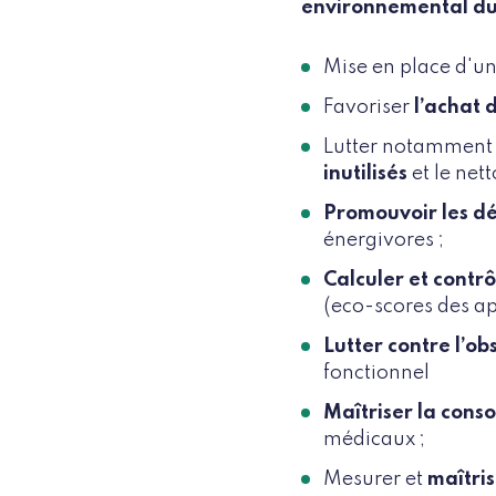
environnemental d
Mise en place d'u
Favoriser
l’achat 
Lutter notamment c
inutilisés
et le net
Promouvoir les d
énergivores ;
Calculer et contr
(eco-scores des ap
Lutter contre l’o
fonctionnel
Maîtriser la con
médicaux ;
Mesurer et
maîtri