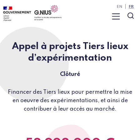
Panneau de gestion des cookies
Aller à la navigation
Aller au contenu
EN
FR
Menu
Rec
Appel à projets Tiers lieux
d’expérimentation
Clôturé
Financer des Tiers lieux pour permettre la mise
en oeuvre des expérimentations, et ainsi de
contribuer à leur accès au marché.