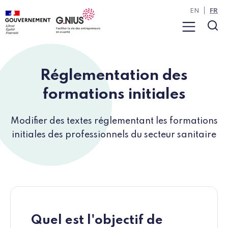
Panneau de gestion des cookies
Aller à la navigation
Aller au contenu
EN
FR
Menu
Rec
Réglementation des
formations initiales
Modifier des textes réglementant les formations
initiales des professionnels du secteur sanitaire
Quel est l'objectif de