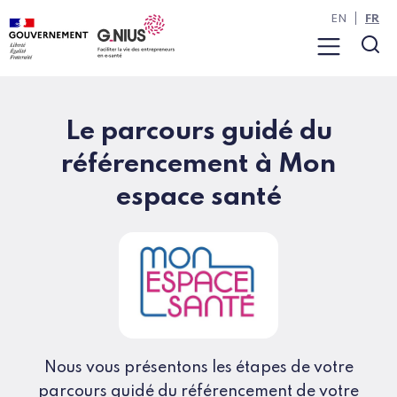
Panneau de gestion des cookies
Aller à la navigation
Aller au contenu
EN
FR
Menu
Rec
Le parcours guidé du
référencement à Mon
espace santé
Nous vous présentons les étapes de votre
parcours guidé du référencement de votre