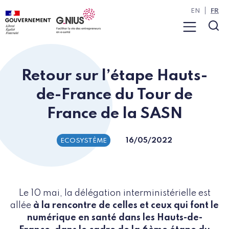
Panneau de gestion des cookies
Aller à la navigation
Aller au contenu
EN
FR
Menu
Rec
Retour sur l’étape Hauts-
de-France du Tour de
France de la SASN
16/05/2022
ECOSYSTÈME
Le 10 mai, la délégation interministérielle est
allée
à la rencontre de celles et ceux qui font le
numérique en santé dans les Hauts-de-