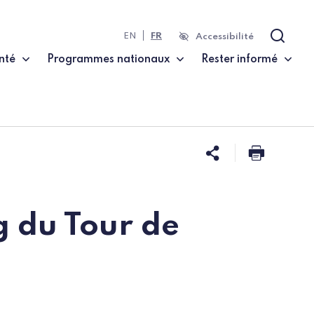
EN
FR
Accessibilité
Recher
nté
Programmes nationaux
Rester informé
Partager ce
Imprim
g du Tour de