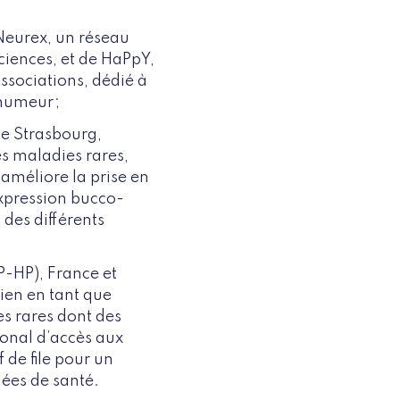
;
 Neurex, un réseau
ciences, et de HaPpY,
associations, dédié à
'humeur ;
de Strasbourg,
es maladies rares,
 améliore la prise en
expression bucco-
 des différents
-HP), France et
ien en tant que
es rares dont des
ional d’accès aux
 de file pour un
ées de santé.