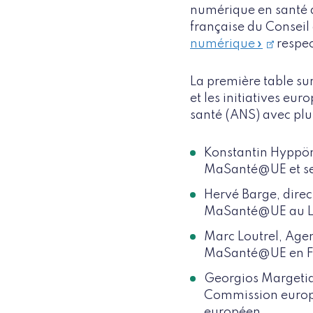
numérique en santé du
française du Conseil
numérique »
respe
La première table sur
et les initiatives e
santé (ANS) avec plu
Konstantin Hyppö
MaSanté@UE et ses 
Hervé Barge, dire
MaSanté@UE au Lu
Marc Loutrel, Age
MaSanté@UE en Fr
Georgios Margetid
Commission europé
européen.