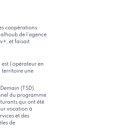
es coopérations
Chalhoub de l’agence
+, et faisait
est l’opérateur en
territoire une
e Demain (TSD),
onnel du programme
urants qui ont été
our vocation à
rvices et des
èles de