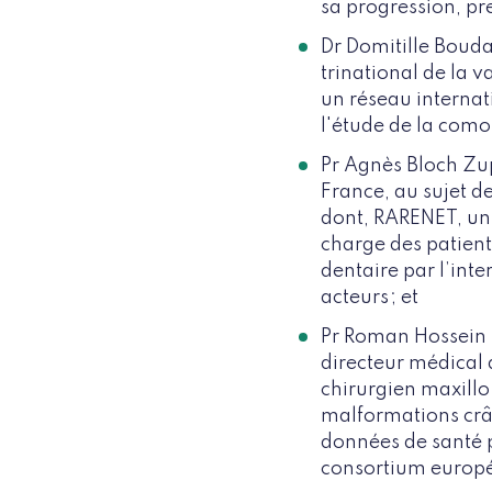
sa progression, pr
Dr Domitille Bouda
trinational de la 
un réseau internati
l'étude de la como
Pr Agnès Bloch Zup
France, au sujet de
dont, RARENET, un p
charge des patient
dentaire par l’inte
acteurs ; et
Pr Roman Hossein 
directeur médical 
chirurgien maxillo
malformations crân
données de santé po
consortium europé