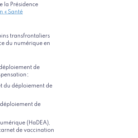
e la Présidence
on « Santé
ins transfrontaliers
nce du numérique en
déploiement de
spensation ;
et du déploiement de
u déploiement de
 numérique (HaDEA),
arnet de vaccination