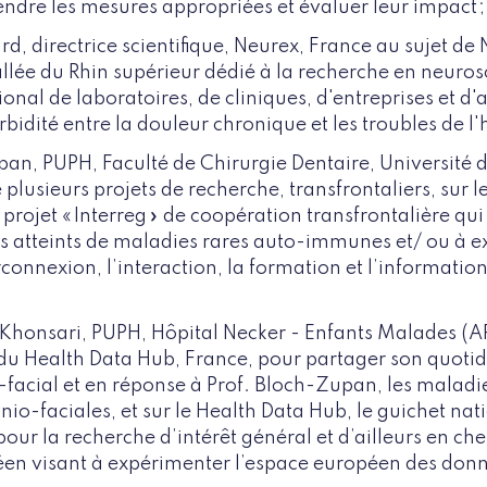
endre les mesures appropriées et évaluer leur impact 
rd, directrice scientifique, Neurex, France au sujet de
vallée du Rhin supérieur dédié à la recherche en neuros
onal de laboratoires, de cliniques, d'entreprises et d'
rbidité entre la douleur chronique et les troubles de l
an, PUPH, Faculté de Chirurgie Dentaire, Université 
 plusieurs projets de recherche, transfrontaliers, sur l
rojet « Interreg » de coopération transfrontalière qui
s atteints de maladies rares auto-immunes et/ ou à 
rconnexion, l’interaction, la formation et l’information
Khonsari, PUPH, Hôpital Necker - Enfants Malades (AP
du Health Data Hub, France, pour partager son quotid
-facial et en réponse à Prof. Bloch-Zupan, les maladi
io-faciales, et sur le Health Data Hub, le guichet nat
ur la recherche d’intérêt général et d’ailleurs en chef
en visant à expérimenter l’espace européen des donn